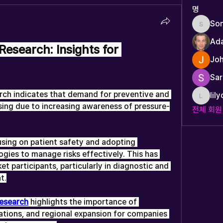
명
So
Sonu.p
Ad
esearch: Insights for 
Joh
Sar
rch indicates that demand for preventive and 
lil
lilycos
ising due to increasing awareness of pressure-
전체 회원
ies to manage risks effectively. This has 
 participants, particularly in diagnostic and 
t.
esearch
 highlights the importance of 
ations, and regional expansion for companies 