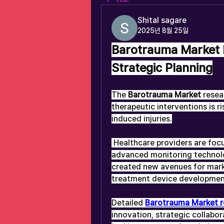
Shital sagare
2025년 8월 25일
Barotrauma Market R
Strategic Planning
The 
Barotrauma Market
 resea
therapeutic interventions is r
induced injuries.
 Healthcare providers are focusing on patient safety and adopting 
advanced monitoring technolog
created new avenues for market
treatment device developmen
Detailed 
Barotrauma Market r
innovation, strategic collabor