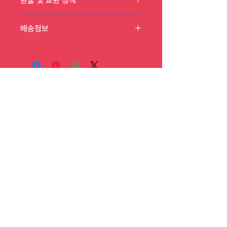
환불 및 교환 정책
기, 재질, 관리방법 등 친절하고 상세한 설명
은 구매에 대한 확신을 심어줍니다. 제품의 어
"환불 정책", "제품 관리법" 등 고객들에게 유
떤 부분이 소비자들에게 어필할 것인지 우선
배송정보
용한 추가 제품 정보를 제공하세요.
순위를 잘 생각해 적어주세요.
배송정보를 입력하세요. 배송방법, 비용 등 정
확하고 깔끔한 설명은 소비자들에게 내 제품
구매에 대한 확신을 심어줍니다.
(주)체리
본사
(41260) 대구광역시 동구 동대구로 465, 7층
701호 (신천동, 대구스케일업허브)
기술연구소
(08504) 서울특별시 금천구 서부샛길
648, 308호(가산동, 대륭테크노타운6차)
문의
support@cherry.charity