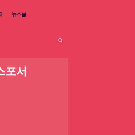
지
뉴스룸
엑스포서