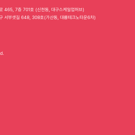
로 465, 7층 701호 (신천동, 대구스케일업허브)
구 서부샛길 648, 308호(가산동, 대륭테크노타운6차)
d.