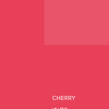
"반려동물과 사진 찍으면
기부"…FAVA·체리포펫,
광견병 퇴치 맞손