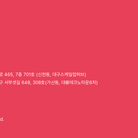
체리, QR코드 기반
체리
배리어프리 키오스크 실증
번째
완료
로 465, 7층 701호 (신천동, 대구스케일업허브)
구 서부샛길 648, 308호(가산동, 대륭테크노타운6차)
d.