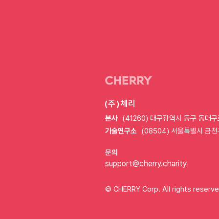
"반려동물과 사진 찍으면
기부"…FAVA·체리포펫,
광견병 퇴치 맞손
(주)체리
본사
(41260) 대구광역시 동구 동대구
기술연구소
(08504) 서울특별시 금천
문의
support@cherry.charity
© CHERRY Corp. All rights reserve