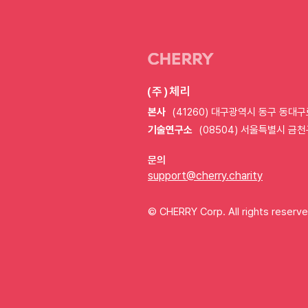
"반려동물과 사진 찍으면
기부"…FAVA·체리포펫,
광견병 퇴치 맞손
(주)체리
본사
(41260) 대구광역시 동구 동대구
기술연구소
(08504) 서울특별시 금천
문의
support@cherry.charity
© CHERRY Corp. All rights reserve