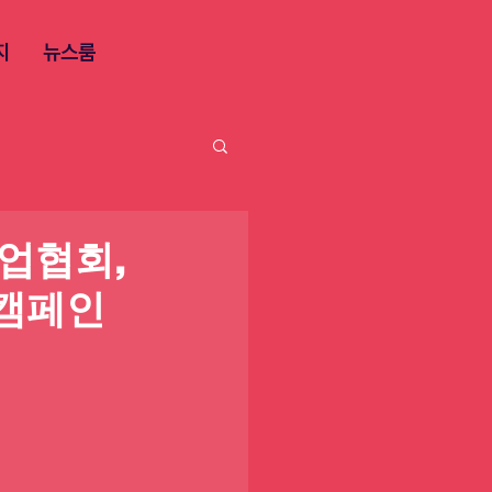
지
뉴스룸
업협회,
부캠페인