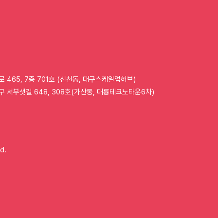
체리, QR코드 기반
체리
배리어프리 키오스크 실증
번째
완료
로 465, 7층 701호 (신천동, 대구스케일업허브)
구 서부샛길 648, 308호(가산동, 대륭테크노타운6차)
d.