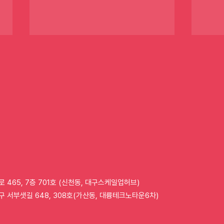
체리, QR코드 기반
체리
배리어프리 키오스크 실증
번째
완료
로 465, 7층 701호 (신천동, 대구스케일업허브)
구 서부샛길 648, 308호(가산동, 대륭테크노타운6차)