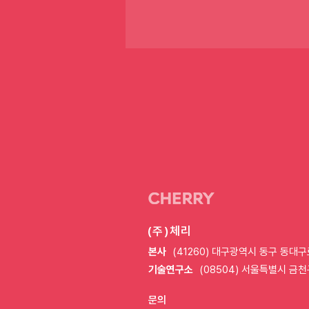
"반려동물과 사진 찍으면
기부"…FAVA·체리포펫,
광견병 퇴치 맞손
(주)체리
본사
(41260) 대구광역시 동구 동대구
기술연구소
(08504) 서울특별시 금천
문의