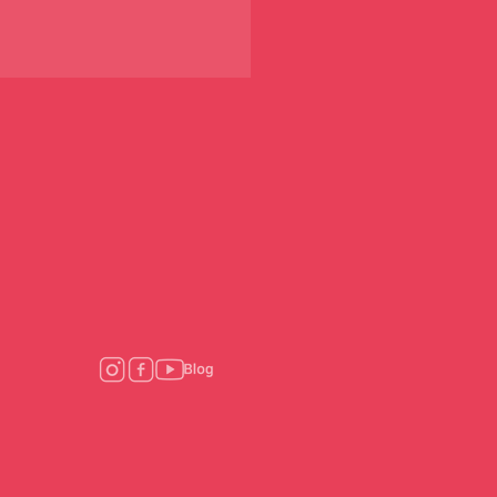
 기부플랫폼, 위라클과 세
 ‘위라클워크’ 진행