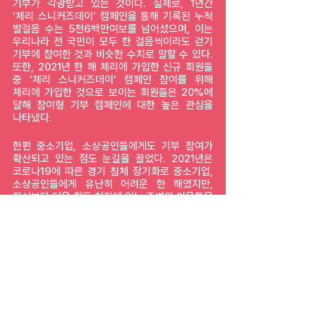
기부가 각광받고 있는 것이다. 실제로, 1년간 
‘체리 스니커즈데이’ 캠페인을 통해 기록된 누적 
발걸음 수는 5천6백만여보를 넘어섰으며, 이는 
우리나라 전 국민이 모두 한 걸음씩이라도 걷기 
기부에 참여한 것과 비슷한 수치로 말할 수 있다. 
또한, 2021년 한 해 체리에 가입한 신규 회원들 
중 ‘체리 스니커즈데이’ 캠페인 참여를 위해 
체리에 가입한 것으로 보이는 회원들은 20%에 
달해 참여형 기부 캠페인에 대한 높은 관심을 
나타냈다.
한편 중소기업, 소상공인들에게도 기부 참여가 
확산되고 있는 점도 눈길을 끌었다. 2021년은 
코로나19에 따른 경기 침체 장기화로 중소기업, 
소상공인들에게 유난히 어려운 한 해였지만, 
자신보다 더욱 힘든 처지에 있는 주변의 이웃들을 
위해 기부를 실천한 훈훈한 사례가 이어졌다. 
청년이 운영하는 쿠키 제과점, 지역에서 각광받고 
있는 한의원에서부터 IT 중소기업, 에듀테크 
벤처기업까지 우리 주변에서 만나볼 수 있는 
기업들이 소소하지만 의미 있는 기부 실천에 대한 
결과로 명예의 전당 기업 기부 부문에 이름을 
올렸다. 한약 파우치 하나 당 10원씩, 내원 환자 
1명당 20원씩 체리를 통해 기부하는 
민들레한의원의 김준상 원장은 “다양한 캠페인 